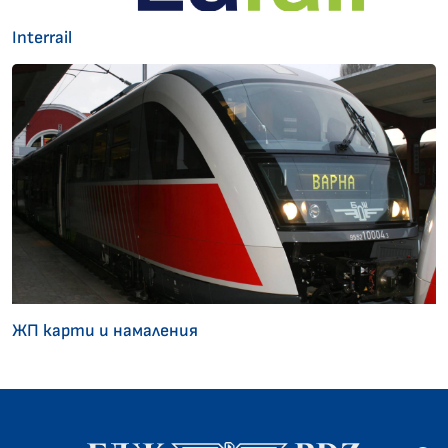
Interrail
ЖП карти и намаления