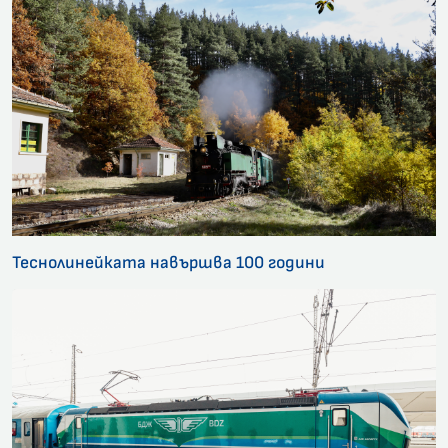
Теснолинейката навършва 100 години