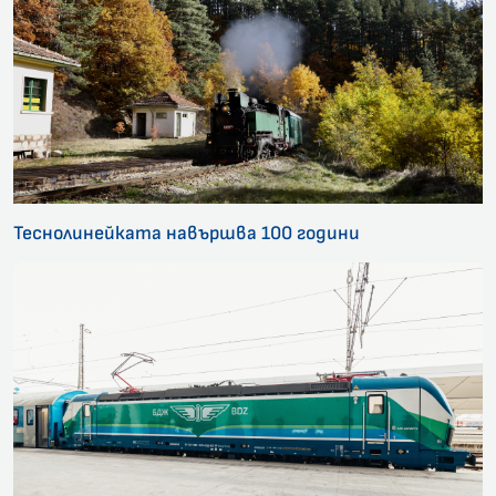
Теснолинейката навършва 100 години