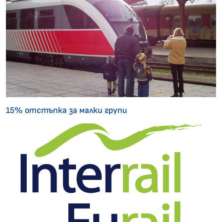
15% отстъпка за малки групи