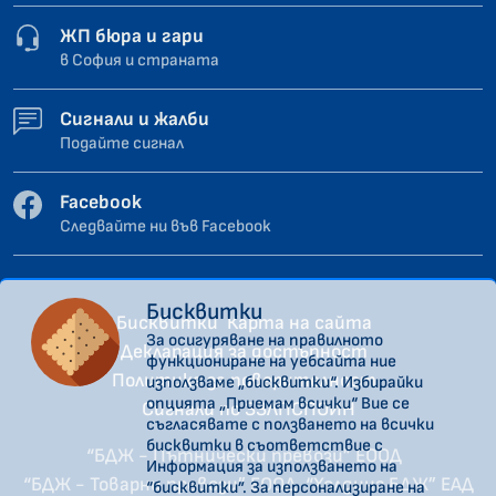
ЖП бюра и гари
в София и страната
Сигнали и жалби
Подайте сигнал
Facebook
Следвайте ни във Facebook
Бисквитки
Бисквитки
Карта на сайта
За осигуряване на правилното
Декларация за достъпност
функциониране на уебсайта ние
Политика за поверителност
използваме „бисквитки“. Избирайки
опцията „Приемам всички“ Вие се
Сигнали по ЗЗЛПСПОИН
съгласявате с ползването на всички
бисквитки в съответствие с
“БДЖ - Пътнически превози” ЕООД
Информация за използването на
“БДЖ - Товарни превози” ЕООД
“Холдинг БДЖ” ЕАД
“бисквитки”. За персонализиране на