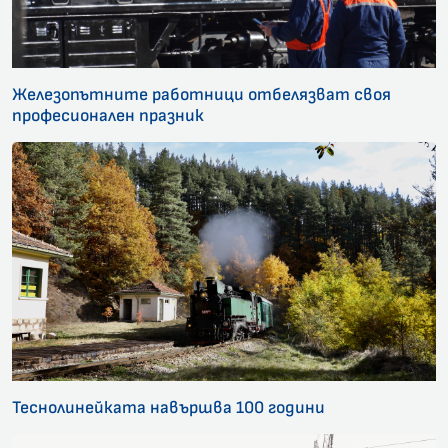
Железопътните работници отбелязват своя
професионален празник
Теснолинейката навършва 100 години