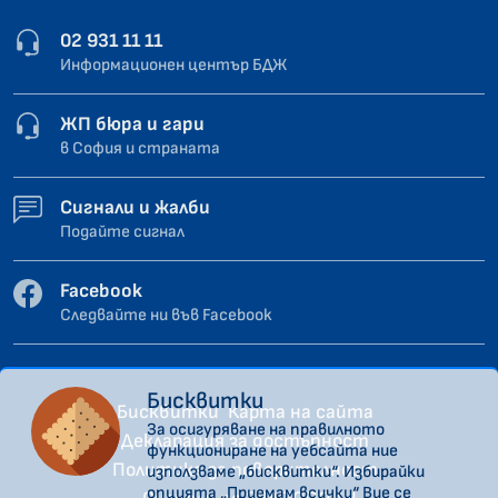
02 931 11 11
Информационен център БДЖ
ЖП бюра и гари
в София и страната
Сигнали и жалби
Подайте сигнал
Facebook
Следвайте ни във Facebook
Бисквитки
Бисквитки
Карта на сайта
За осигуряване на правилното
Декларация за достъпност
функциониране на уебсайта ние
Политика за поверителност
използваме „бисквитки“. Избирайки
опцията „Приемам всички“ Вие се