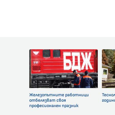
Железопътните работници
Тесно
отбелязват своя
годин
професионален празник