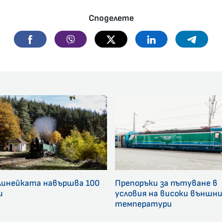
Споделете
Facebook
Viber
Twitter
Linkedin
Telegr
линейката навършва 100
Препоръки за пътуване в
и
условия на високи външн
температури