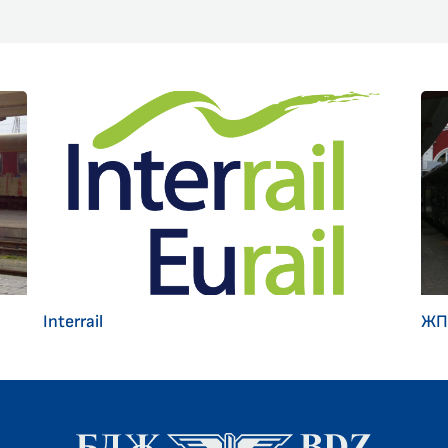
Interrail
ЖП