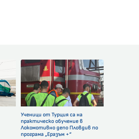
am
Ученици от Турция са на
и
практическо обучение в
Локомотивно депо Пловдив по
програма „Еразъм +“