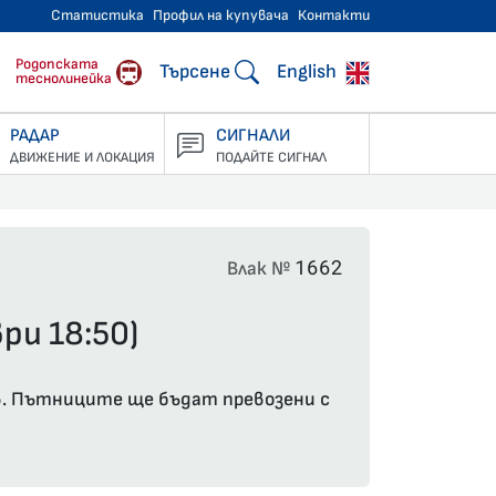
Статистика
Профил на купувача
Контакти
тнически превози
Родопската
Търсене
English
теснолинейка
РАДАР
СИГНАЛИ
ДВИЖЕНИЕ И ЛОКАЦИЯ
ПОДАЙТЕ СИГНАЛ
1662
Влак №
ри 18:50)
ив. Пътниците ще бъдат превозени с