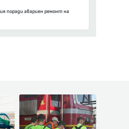
фия поради авариен ремонт на
am