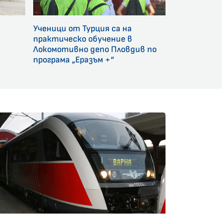
Ученици от Турция са на
и
практическо обучение в
Локомотивно депо Пловдив по
програма „Еразъм +“