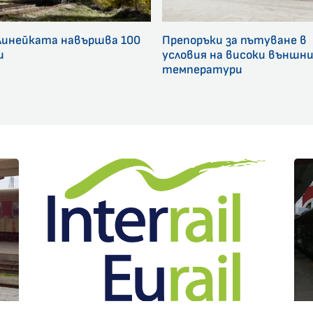
линейката навършва 100
Препоръки за пътуване в
и
условия на високи външн
температури