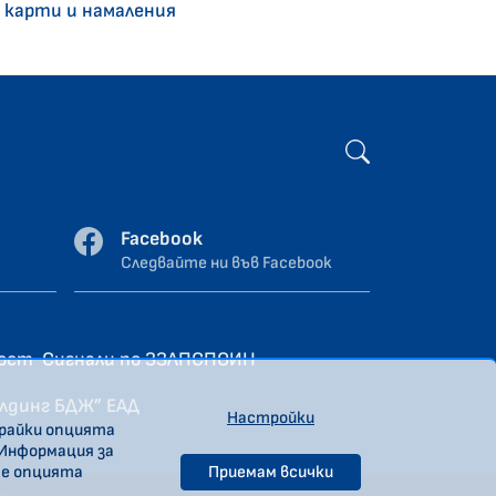
 карти и намаления
Facebook
Следвайте ни във Facebook
ност
Сигнали по ЗЗЛПСПОИН
олдинг БДЖ” ЕАД
Настройки
ирайки опцията
 Информация за
те опцията
Приемам всички