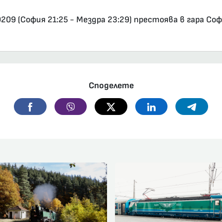
09 (София 21:25 - Мездра 23:29) престоява в гара Со
Споделете
Facebook
Viber
Twitter
Linkedin
Telegr