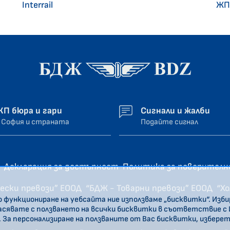
Interrail
ЖП
ЖП бюра и гари
Сигнали и жалби
 София и страната
Подайте сигнал
Декларация за достъпност
Политика за поверител
ески превози” ЕООД
“БДЖ - Товарни превози” ЕООД
“Х
о функциониране на уебсайта ние използваме „бисквитки“. Изб
ласявате с ползването на всички бисквитки в съответствие с
. За персонализиране на ползваните от Вас бисквитки, избере