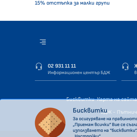
15% отстъпка за малки групи
02 931 11 11
Информационен център БДЖ
в
Бисквитки
Карта на сайта
Бисквитки
“БДЖ - Пътнич
За осигуряване на правилнот
„Приемам всички“ Вие се съг
използването на “бисквитки”
„Настройки“.