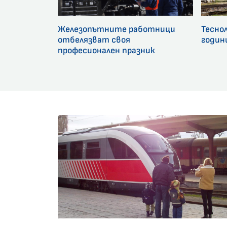
Железопътните работници
Тесно
отбелязват своя
годин
професионален празник