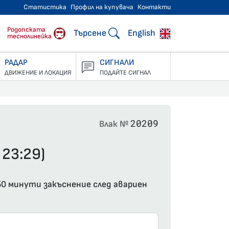
Статистика
Профил на купувача
Контакти
тнически превози
Родопската
Търсене
English
теснолинейка
РАДАР
СИГНАЛИ
ДВИЖЕНИЕ И ЛОКАЦИЯ
ПОДАЙТЕ СИГНАЛ
20209
Влак №
 23:29)
 50 минути закъснение след авариен