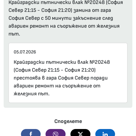
Крайградски пътнически влак №20248 (София
Север 21:15 - София 21:20) замина от гара
София Север с 50 минути закъснение след
авариен ремонт на съоръжение от железния
път.
05.07.2026
Крайградски пътнически влак №20248
(София Север 21:15 - София 21:20)
престоява в гара София Север поради
авариен ремонт на съоръжение от
железния път.
Споделете
Facebook
Viber
Twitter
Linkedin