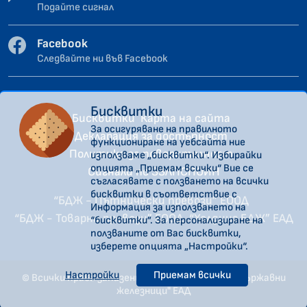
Подайте сигнал
Facebook
Следвайте ни във Facebook
Бисквитки
Бисквитки
Карта на сайта
За осигуряване на правилното
Декларация за достъпност
функциониране на уебсайта ние
Политика за поверителност
използваме „бисквитки“. Избирайки
опцията „Приемам всички“ Вие се
Сигнали по ЗЗЛПСПОИН
съгласявате с ползването на всички
бисквитки в съответствие с
“БДЖ - Пътнически превози” ЕООД
Информация за използването на
“БДЖ - Товарни превози” ЕООД
“Холдинг БДЖ” ЕАД
“бисквитки”. За персонализиране на
ползваните от Вас бисквитки,
изберете опцията „Настройки“.
Настройки
Приемам всички
© Всички права запазени. "Холдинг Български държавни
железници" ЕАД