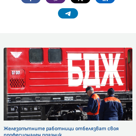
Telegram
Железопътните работници отбелязват своя
професионален празник