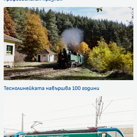
Теснолинейката навършва 100 години