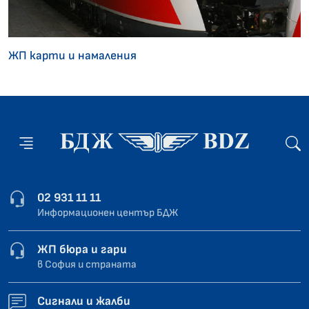
ЖП карти и намаления
02 931 11 11
Информационен център БДЖ
ЖП бюра и гари
в София и страната
Сигнали и жалби