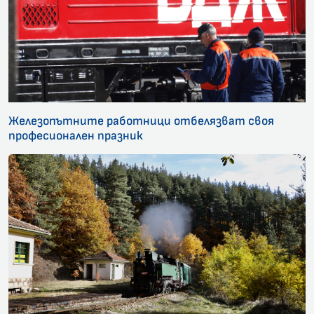
Железопътните работници отбелязват своя
професионален празник