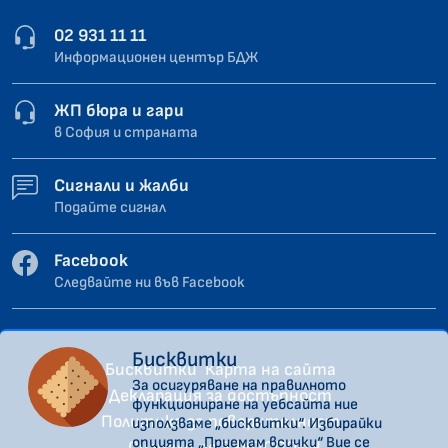
02 931 11 11
Информационен център БДЖ
ЖП бюра и гари
в София и страната
Сигнали и жалби
Подайте сигнал
Facebook
Следвайте ни във Facebook
Бисквитки
Бисквитки
Карта на сайта
За осигуряване на правилното
Декларация за достъпност
функциониране на уебсайта ние
Политика за поверителност
използваме „бисквитки“. Избирайки
опцията „Приемам всички“ Вие се
Сигнали по ЗЗЛПСПОИН