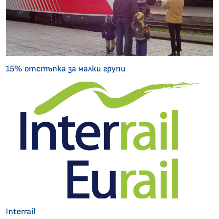
15% отстъпка за малки групи
Interrail