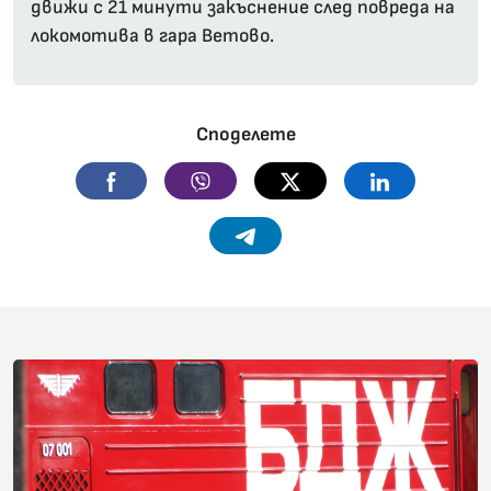
движи с 21 минути закъснение след повреда на
локомотива в гара Ветово.
Споделете
Facebook
Viber
Twitter
Linkedin
Telegram