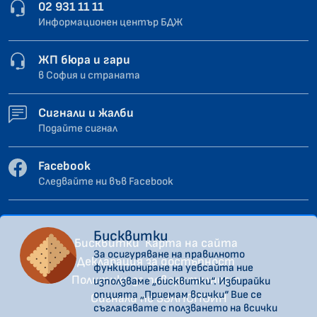
02 931 11 11
Информационен център БДЖ
ЖП бюра и гари
в София и страната
Сигнали и жалби
Подайте сигнал
Facebook
Следвайте ни във Facebook
Бисквитки
Бисквитки
Карта на сайта
За осигуряване на правилното
Декларация за достъпност
функциониране на уебсайта ние
Политика за поверителност
използваме „бисквитки“. Избирайки
опцията „Приемам всички“ Вие се
Сигнали по ЗЗЛПСПОИН
съгласявате с ползването на всички