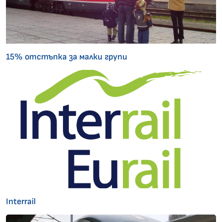
15% отстъпка за малки групи
Interrail