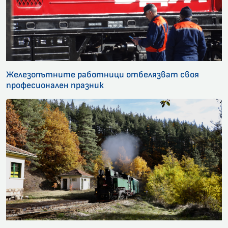
Железопътните работници отбелязват своя
професионален празник