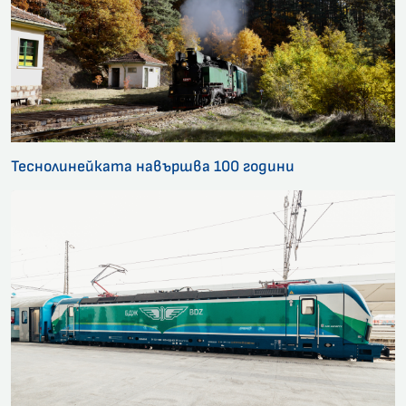
Теснолинейката навършва 100 години