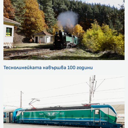
Теснолинейката навършва 100 години