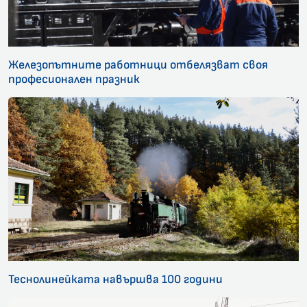
Железопътните работници отбелязват своя
професионален празник
Теснолинейката навършва 100 години