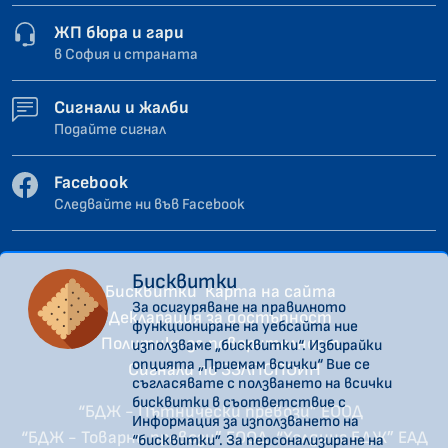
ЖП бюра и гари
в София и страната
Сигнали и жалби
Подайте сигнал
Facebook
Следвайте ни във Facebook
Бисквитки
Бисквитки
Карта на сайта
За осигуряване на правилното
Декларация за достъпност
функциониране на уебсайта ние
Политика за поверителност
използваме „бисквитки“. Избирайки
опцията „Приемам всички“ Вие се
Сигнали по ЗЗЛПСПОИН
съгласявате с ползването на всички
бисквитки в съответствие с
“БДЖ - Пътнически превози” ЕООД
Информация за използването на
“БДЖ - Товарни превози” ЕООД
“Холдинг БДЖ” ЕАД
“бисквитки”. За персонализиране на