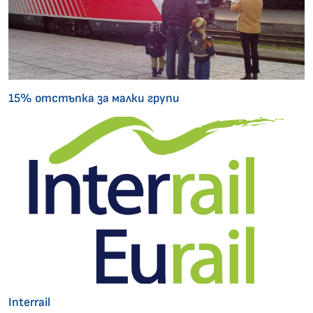
15% отстъпка за малки групи
Interrail