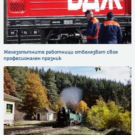
Железопътните работници отбелязват своя
професионален празник