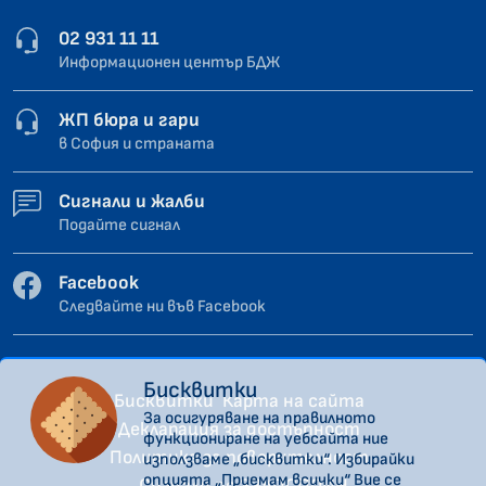
02 931 11 11
Информационен център БДЖ
ЖП бюра и гари
в София и страната
Сигнали и жалби
Подайте сигнал
Facebook
Следвайте ни във Facebook
Бисквитки
Бисквитки
Карта на сайта
За осигуряване на правилното
Декларация за достъпност
функциониране на уебсайта ние
Политика за поверителност
използваме „бисквитки“. Избирайки
опцията „Приемам всички“ Вие се
Сигнали по ЗЗЛПСПОИН