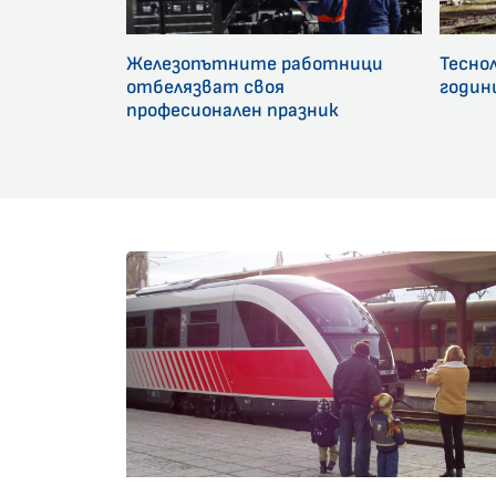
Железопътните работници
Тесно
отбелязват своя
годин
професионален празник