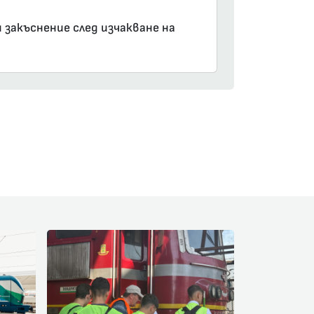
 закъснение след изчакване на
am