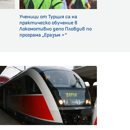
Ученици от Турция са на
и
практическо обучение в
Локомотивно депо Пловдив по
програма „Еразъм +“