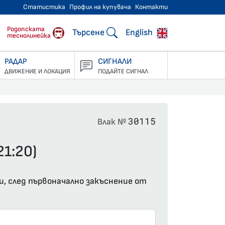
Статистика
Профил на купувача
Контакти
тнически превози
Родопската
Търсене
English
теснолинейка
РАДАР
СИГНАЛИ
ДВИЖЕНИЕ И ЛОКАЦИЯ
ПОДАЙТЕ СИГНАЛ
30115
Влак №
21:20)
и, след първоначално закъснение от