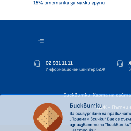
15% отстъпка за малки групи
02 931 11 11
Информационен център БДЖ
в
Бисквитки
Карта на сайта
Бисквитки
“БДЖ - Пътнич
За осигуряване на правилнот
„Приемам всички“ Вие се съг
използването на “бисквитки”
„Настройки“.