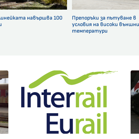
линейката навършва 100
Препоръки за пътуване в
и
условия на високи външн
температури