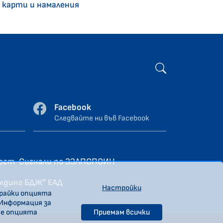
 карти и намаления
Facebook
Следвайте ни във Facebook
ност
Сигнали по ЗЗЛПСПОИН
олдинг БДЖ” ЕАД
Настройки
ирайки опцията
 Информация за
те опцията
Приемам всички