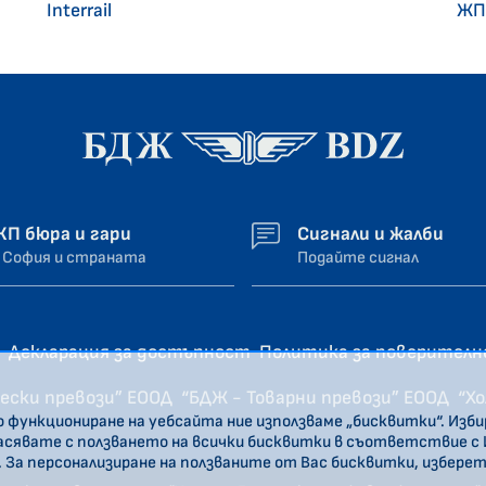
Interrail
ЖП
ЖП бюра и гари
Сигнали и жалби
 София и страната
Подайте сигнал
Декларация за достъпност
Политика за поверител
ески превози” ЕООД
“БДЖ - Товарни превози” ЕООД
“Х
о функциониране на уебсайта ние използваме „бисквитки“. Изб
ласявате с ползването на всички бисквитки в съответствие с
. За персонализиране на ползваните от Вас бисквитки, избере