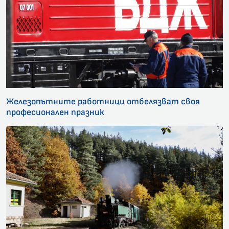
Железопътните работници отбелязват своя
професионален празник