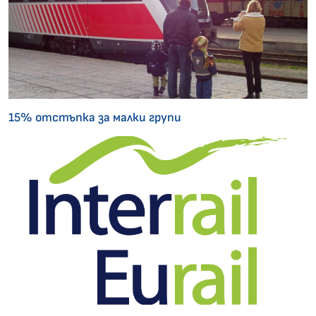
15% отстъпка за малки групи