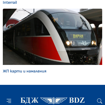
Interrail
ЖП карти и намаления