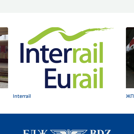
Interrail
ЖП