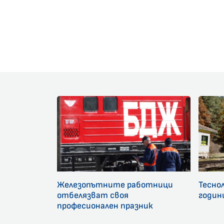
Железопътните работници
Тесно
отбелязват своя
годин
професионален празник