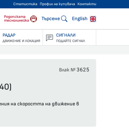
Статистика
Профил на купувача
Контакти
тнически превози
Родопската
Търсене
English
теснолинейка
РАДАР
СИГНАЛИ
ДВИЖЕНИЕ И ЛОКАЦИЯ
ПОДАЙТЕ СИГНАЛ
3625
Влак №
40)
чения на скоростта на движение в