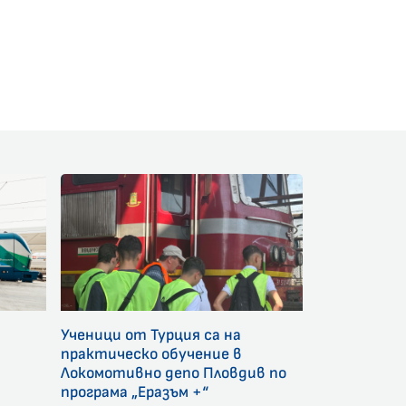
am
Ученици от Турция са на
и
практическо обучение в
Локомотивно депо Пловдив по
програма „Еразъм +“