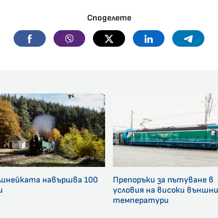
Споделете
Facebook
Viber
Twitter
Linkedin
Telegr
линейката навършва 100
Препоръки за пътуване в
и
условия на високи външн
температури