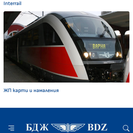
Interrail
ЖП карти и намаления