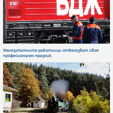
Железопътните работници отбелязват своя
професионален празник