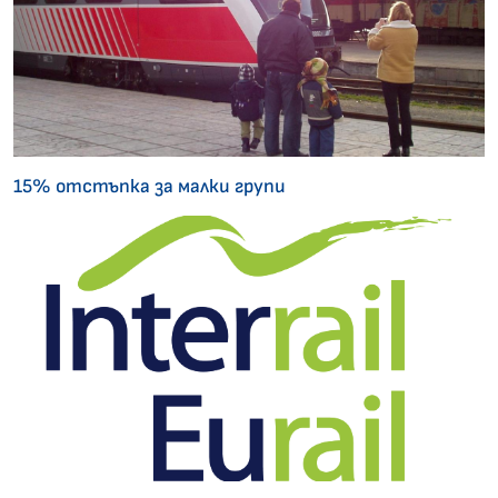
15% отстъпка за малки групи