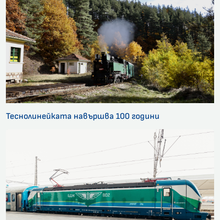
Теснолинейката навършва 100 години