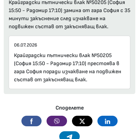
Крайградски пътнически влак №50205 (София
15:50 - Радомир 17:10) замина от гара София с 35
минути закъснение след изчакване на
подвижен състав от закъсняващ влак.
06.07.2026
Крайградски пътнически влак №50205
(София 15:50 - Радомир 17:10) престоява в
гара София поради изчакване на подвижен
състав от закъсняващ влак.
Споделете
Facebook
Viber
Twitter
Linkedin
Telegram