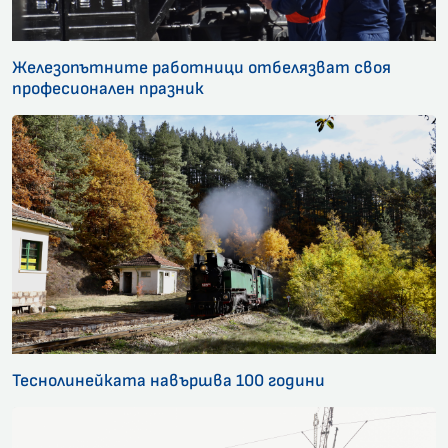
Железопътните работници отбелязват своя
професионален празник
Теснолинейката навършва 100 години