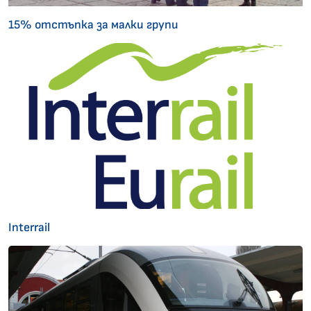
15% отстъпка за малки групи
Interrail