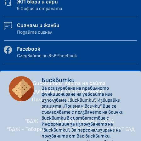
ЖП бюра и гари
в София и страната
Сигнали и жалби
Подайте сигнал
Facebook
Следвайте ни във Facebook
Бисквитки
Бисквитки
Карта на сайта
За осигуряване на правилното
Декларация за достъпност
функциониране на уебсайта ние
Политика за поверителност
използваме „бисквитки“. Избирайки
опцията „Приемам всички“ Вие се
Сигнали по ЗЗЛПСПОИН
съгласявате с ползването на всички
бисквитки в съответствие с
“БДЖ - Пътнически превози” ЕООД
Информация за използването на
“БДЖ - Товарни превози” ЕООД
“Холдинг БДЖ” ЕАД
“бисквитки”. За персонализиране на
ползваните от Вас бисквитки,