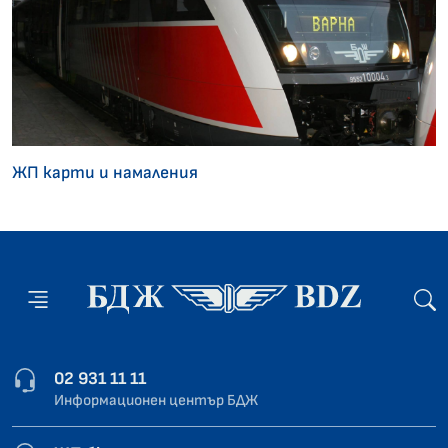
ЖП карти и намаления
02 931 11 11
Информационен център БДЖ