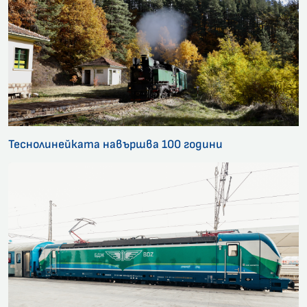
Теснолинейката навършва 100 години