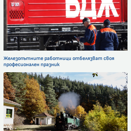
Железопътните работници отбелязват своя
професионален празник