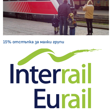
15% отстъпка за малки групи