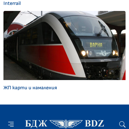
Interrail
ЖП карти и намаления