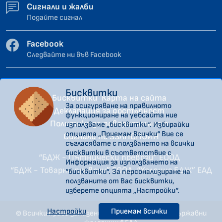
Сигнали и жалби
Подайте сигнал
Facebook
Следвайте ни във Facebook
Бисквитки
Бисквитки
Карта на сайта
За осигуряване на правилното
Декларация за достъпност
функциониране на уебсайта ние
Политика за поверителност
използваме „бисквитки“. Избирайки
опцията „Приемам всички“ Вие се
Сигнали по ЗЗЛПСПОИН
съгласявате с ползването на всички
бисквитки в съответствие с
“БДЖ - Пътнически превози” ЕООД
Информация за използването на
“БДЖ - Товарни превози” ЕООД
“Холдинг БДЖ” ЕАД
“бисквитки”. За персонализиране на
ползваните от Вас бисквитки,
изберете опцията „Настройки“.
Настройки
Приемам всички
© Всички права запазени. "Холдинг Български държавни