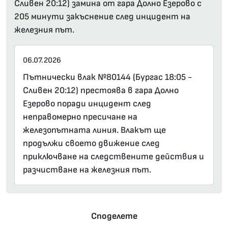
Сливен 20:12) замина от гара Долно Езерово с
205 минути закъснение след инцидент на
железния път.
06.07.2026
Пътнически влак №80144 (Бургас 18:05 -
Сливен 20:12) престоява в гара Долно
Езерово поради инцидент след
неправомерно пресичане на
железопътната линия. Влакът ще
продължи своето движение след
приключване на следствените действия и
разчистване на железния път.
Споделете