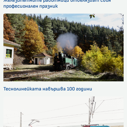
Железопътните работници отбелязват своя
професионален празник
Теснолинейката навършва 100 години