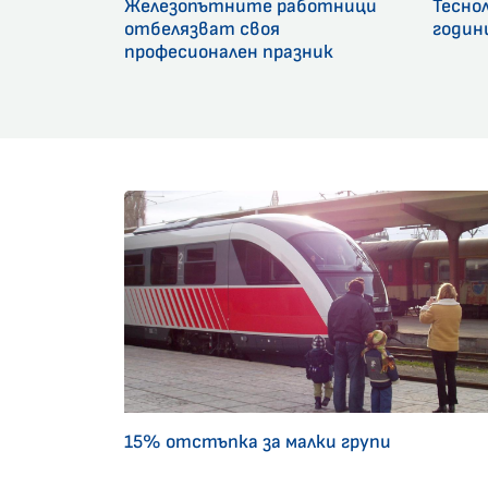
Железопътните работници
Тесно
отбелязват своя
годин
професионален празник
15% отстъпка за малки групи