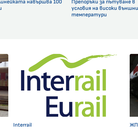
линейката навършва 100
Препоръки за пътуване в
и
условия на високи външн
температури
Interrail
ЖП