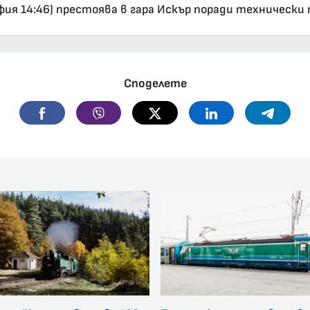
офия 14:46) престоява в гара Искър поради технически 
Споделете
Facebook
Viber
Twitter
Linkedin
Telegr