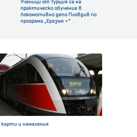
Ученици от Турция са на
и
практическо обучение в
Локомотивно депо Пловдив по
програма „Еразъм +“
 карти и намаления