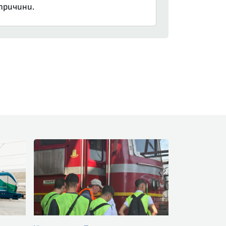
причини.
am