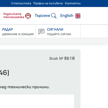
Статистика
Профил на купувача
Контакти
тнически превози
Родопската
Търсене
English
теснолинейка
РАДАР
СИГНАЛИ
ДВИЖЕНИЕ И ЛОКАЦИЯ
ПОДАЙТЕ СИГНАЛ
8610
Влак №
46)
 след технически причини.