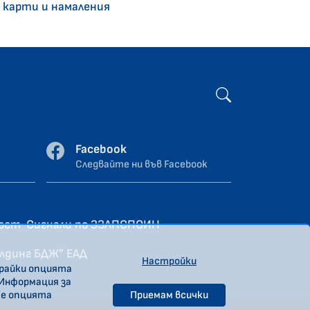
 карти и намаления
Facebook
Следвайте ни във Facebook
ност
Сигнали по ЗЗЛПСПОИН
олдинг БДЖ” ЕАД
Настройки
ирайки опцията
 Информация за
те опцията
Приемам всички