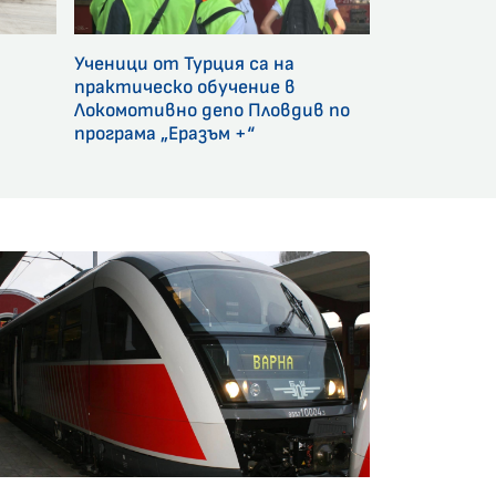
Ученици от Турция са на
и
практическо обучение в
Локомотивно депо Пловдив по
програма „Еразъм +“