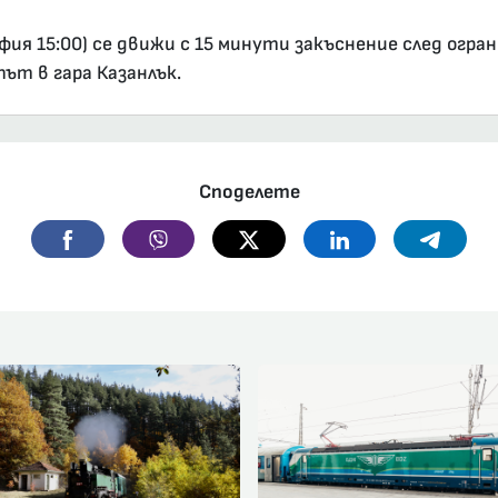
офия 15:00) се движи с 15 минути закъснение след огр
ът в гара Казанлък.
Споделете
Facebook
Viber
Twitter
Linkedin
Telegr