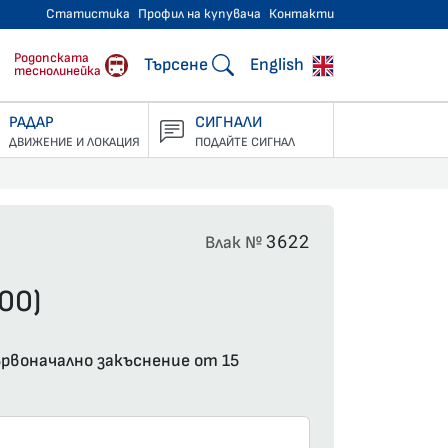
Статистика
Профил на купувача
Контакти
тнически превози
Родопската
Търсене
English
теснолинейка
РАДАР
СИГНАЛИ
ДВИЖЕНИЕ И ЛОКАЦИЯ
ПОДАЙТЕ СИГНАЛ
3622
Влак №
00)
първоначално закъснение от 15