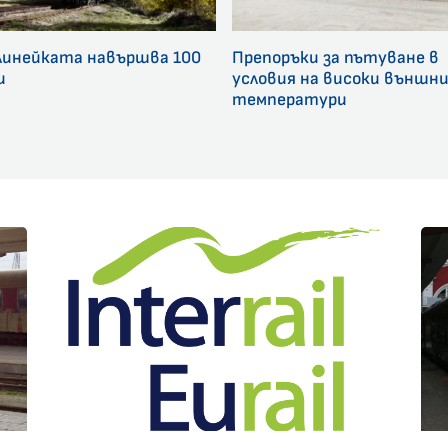
линейката навършва 100
Препоръки за пътуване в
и
условия на високи външн
температури