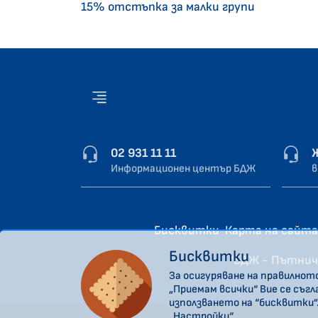
15% отстъпка за малки групи
02 931 11 11
Информационен център БДЖ
в
Бисквитки
Карта на сайта
Бисквитки
“БДЖ - Пътнич
За осигуряване на правилнот
„Приемам всички“ Вие се съг
използването на “бисквитки”
„Настройки“.