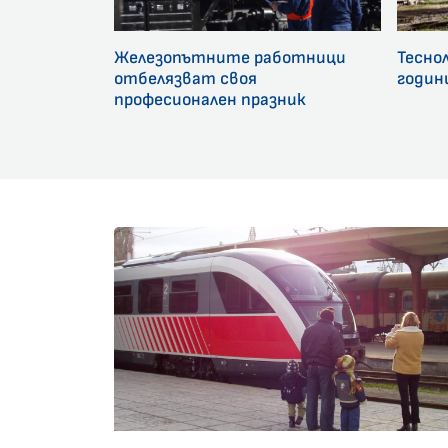
Железопътните работници
Тесно
отбелязват своя
годин
професионален празник