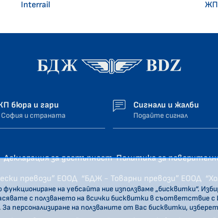
Interrail
ЖП
ЖП бюра и гари
Сигнали и жалби
 София и страната
Подайте сигнал
Декларация за достъпност
Политика за поверител
ески превози” ЕООД
“БДЖ - Товарни превози” ЕООД
“Х
о функциониране на уебсайта ние използваме „бисквитки“. Изб
ласявате с ползването на всички бисквитки в съответствие с
. За персонализиране на ползваните от Вас бисквитки, избере