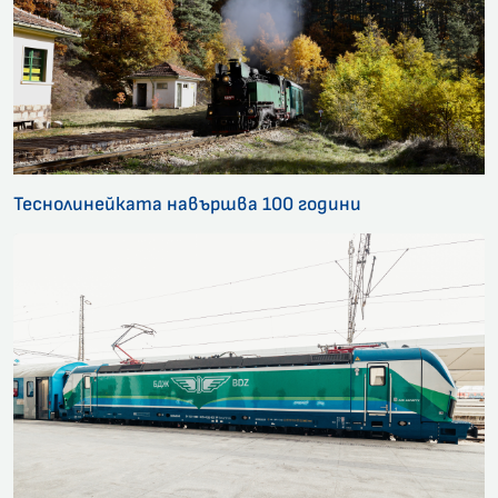
Теснолинейката навършва 100 години