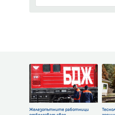
Железопътните работници
Тесно
отбелязват своя
годин