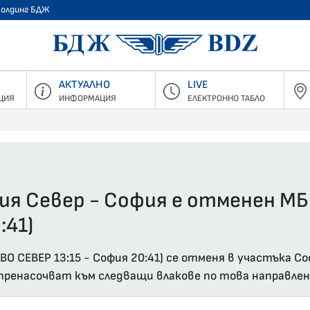
Холдинг БДЖ
БДЖ - Пъ
АКТУАЛНО
LIVE
ЦИЯ
ИНФОРМАЦИЯ
ЕЛЕКТРОННО ТАБЛО
ия Север - София е отменен МБ
:41)
О СЕВЕР 13:15 - София 20:41) се отменя в участъка Со
ренасочват към следващи влакове по това направлен