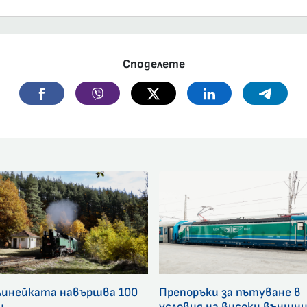
Споделете
Facebook
Viber
Twitter
Linkedin
Telegr
линейката навършва 100
Препоръки за пътуване в
и
условия на високи външн