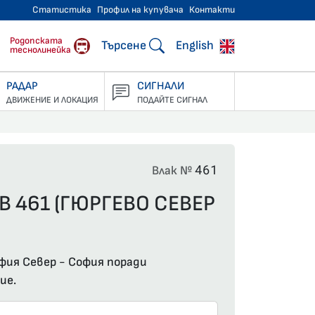
Статистика
Профил на купувача
Контакти
тнически превози
Родопската
Търсене
English
теснолинейка
РАДАР
СИГНАЛИ
ДВИЖЕНИЕ И ЛОКАЦИЯ
ПОДАЙТЕ СИГНАЛ
461
Влак №
В 461 (ГЮРГЕВО СЕВЕР
фия Север - София поради
ие.