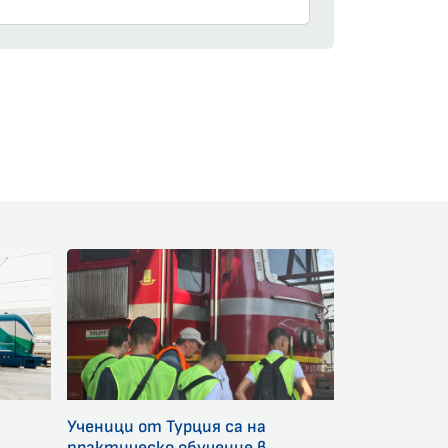
am
Ученици от Турция са на
и
практическо обучение в