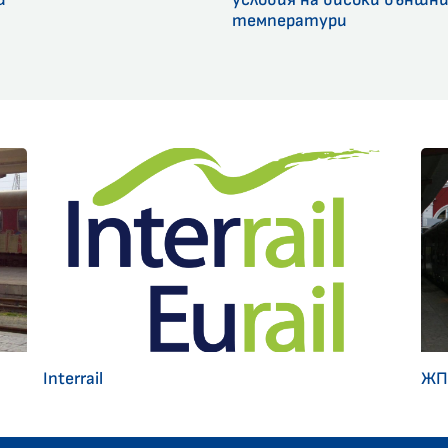
температури
Interrail
ЖП