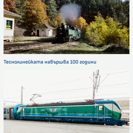
Теснолинейката навършва 100 години