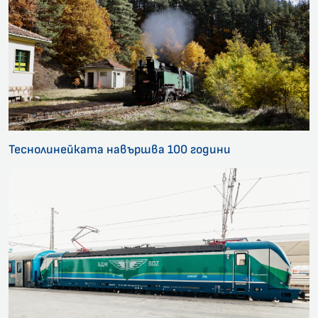
Теснолинейката навършва 100 години