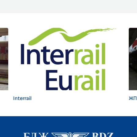
Interrail
ЖП