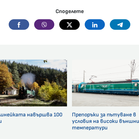
Споделете
Facebook
Viber
Twitter
Linkedin
Telegr
линейката навършва 100
Препоръки за пътуване в
и
условия на високи външн
температури