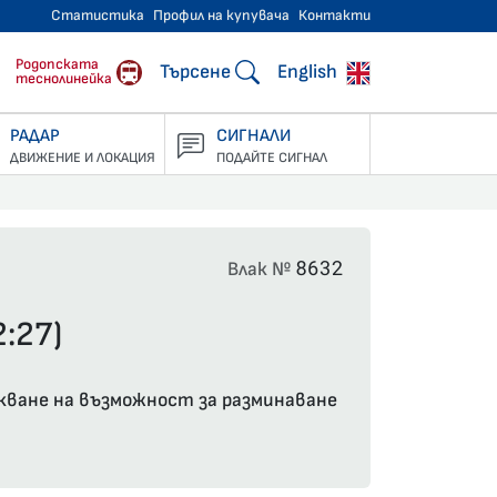
Статистика
Профил на купувача
Контакти
тнически превози
Родопската
Търсене
English
теснолинейка
РАДАР
СИГНАЛИ
ДВИЖЕНИЕ И ЛОКАЦИЯ
ПОДАЙТЕ СИГНАЛ
8632
Влак №
:27)
чакване на възможност за разминаване