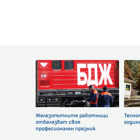
Железопътните работници
Тесно
отбелязват своя
годин
професионален празник