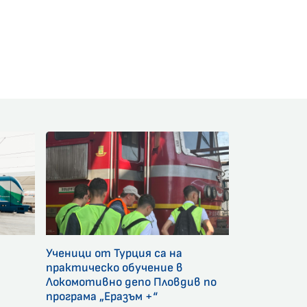
am
Ученици от Турция са на
и
практическо обучение в
Локомотивно депо Пловдив по
програма „Еразъм +“