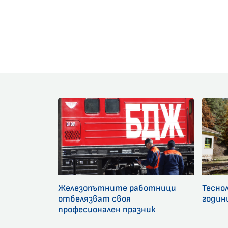
Железопътните работници
Тесно
отбелязват своя
годин
професионален празник