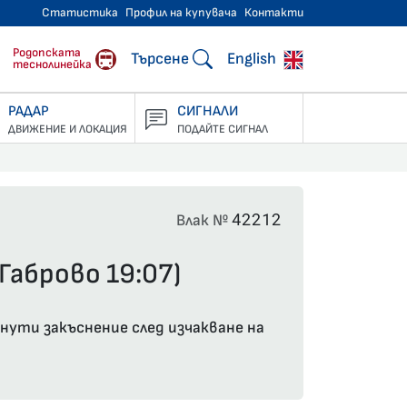
Статистика
Профил на купувача
Контакти
тнически превози
Родопската
Търсене
English
теснолинейка
РАДАР
СИГНАЛИ
ДВИЖЕНИЕ И ЛОКАЦИЯ
ПОДАЙТЕ СИГНАЛ
42212
Влак №
Габрово 19:07)
инути закъснение след изчакване на