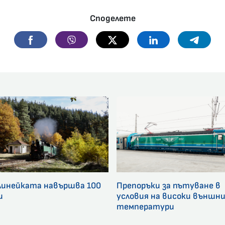
Споделете
Facebook
Viber
Twitter
Linkedin
Telegr
линейката навършва 100
Препоръки за пътуване в
и
условия на високи външн
температури