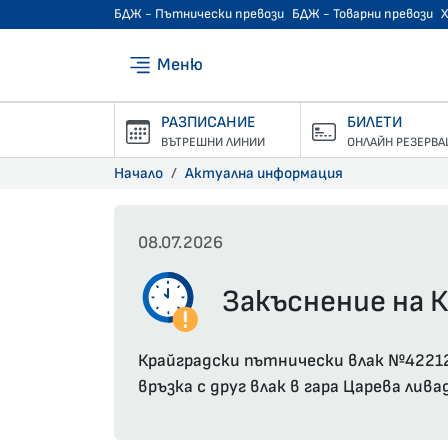
БДЖ - Пътнически превози
БДЖ - Товарни превози
Меню
РАЗПИСАНИЕ
БИЛЕТИ
ВЪТРЕШНИ ЛИНИИ
ОНЛАЙН РЕЗЕРВА
Начало
Актуална информация
08.07.2026
Закъснение на К
Крайградски пътнически влак №42212 (
връзка с друг влак в гара Царева лива