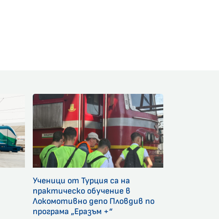
am
Ученици от Турция са на
и
практическо обучение в
Локомотивно депо Пловдив по
програма „Еразъм +“