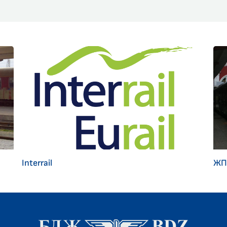
Interrail
ЖП