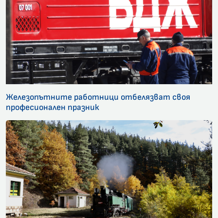
Железопътните работници отбелязват своя
професионален празник