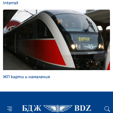
Interrail
ЖП карти и намаления