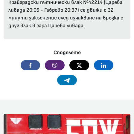
Крайградски пътнически влак №42214 (Царева
ливада 20:05 - Габрово 20:37) се движи с 32
минути закъснение след изчакване на връзка с
друг влак в гара Царева ливада.
Споделете
Facebook
Viber
Twitter
Linkedin
Telegram