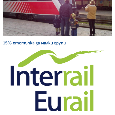
15% отстъпка за малки групи