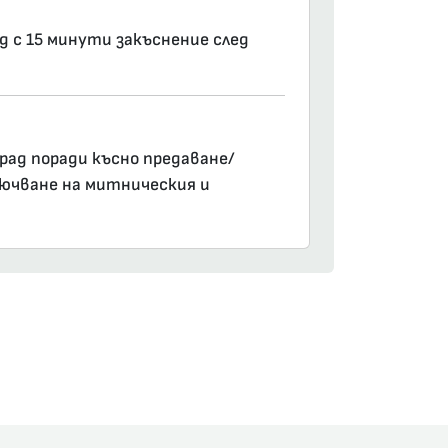
д с 15 минути закъснение след
рад поради късно предаване/
лючване на митническия и
am