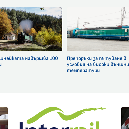
линейката навършва 100
Препоръки за пътуване в
и
условия на високи външн
температури