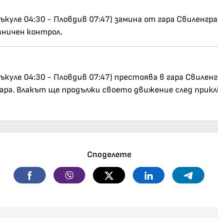
куле 04:30 - Пловдив 07:47) замина от гара Свиленгра
аничен контрол.
куле 04:30 - Пловдив 07:47) престоява в гара Свиленг
гара. Влакът ще продължи своето движение след прик
Споделете
Facebook
Viber
Twitter
Linkedin
Telegr