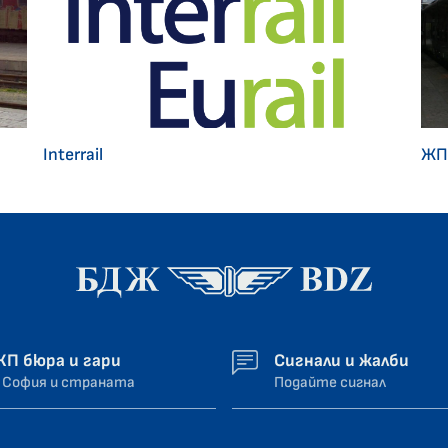
Interrail
ЖП
ЖП бюра и гари
Сигнали и жалби
 София и страната
Подайте сигнал