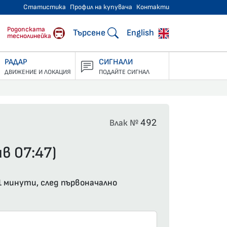
Статистика
Профил на купувача
Контакти
тнически превози
Родопската
Търсене
English
теснолинейка
РАДАР
СИГНАЛИ
ДВИЖЕНИЕ И ЛОКАЦИЯ
ПОДАЙТЕ СИГНАЛ
492
Влак №
в 07:47)
1 минути, след първоначално