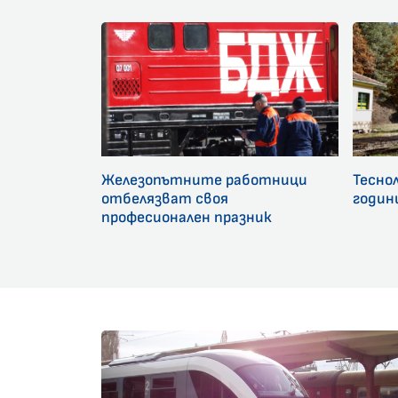
Железопътните работници
Тесно
отбелязват своя
годин
професионален празник