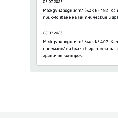
08.07.2026
Международният/ влак № 492 (Капъ
приключване на митническия и гр
08.07.2026
Международният/ влак № 492 (Капъ
приемане/ на влака в граничната 
граничен контрол.