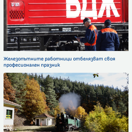
Железопътните работници отбелязват своя
професионален празник