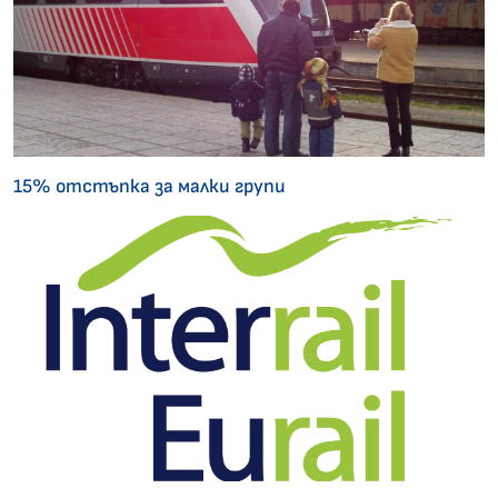
15% отстъпка за малки групи