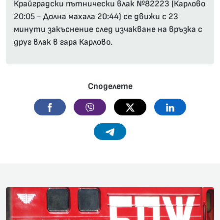
Крайградски пътнически влак №82223 (Карлово
20:05 - Долна махала 20:44) се движи с 23
минути закъснение след изчакване на връзка с
друг влак в гара Карлово.
Споделете
Facebook
Viber
Twitter
Linkedin
Telegram