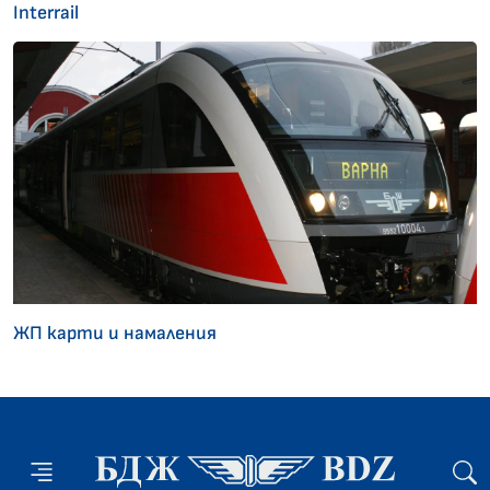
Interrail
ЖП карти и намаления