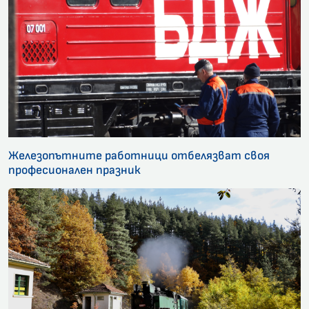
Железопътните работници отбелязват своя
професионален празник