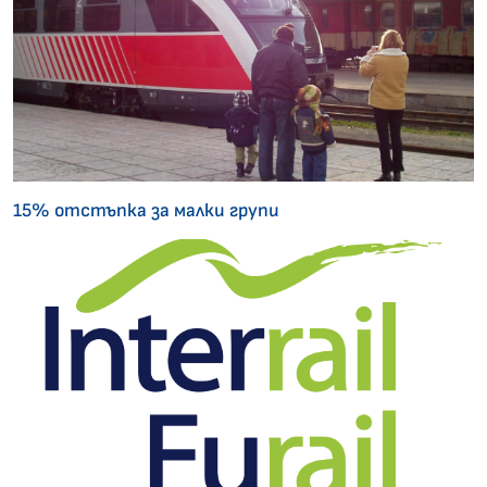
15% отстъпка за малки групи