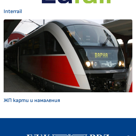
Interrail
ЖП карти и намаления