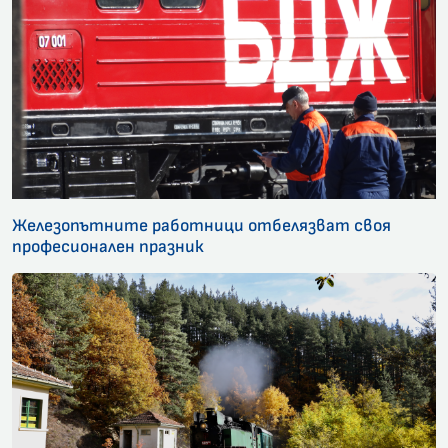
Железопътните работници отбелязват своя
професионален празник