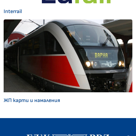
Interrail
ЖП карти и намаления