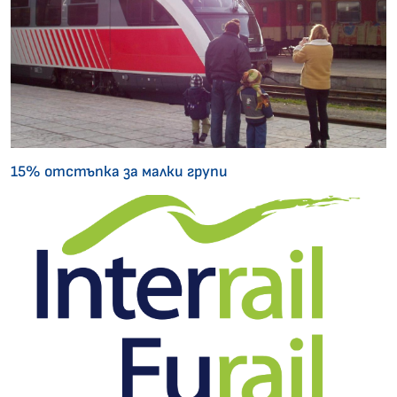
15% отстъпка за малки групи