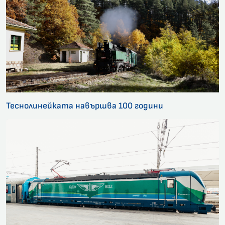
Теснолинейката навършва 100 години