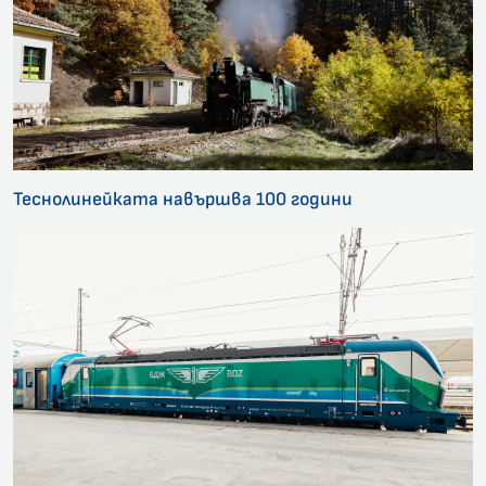
Теснолинейката навършва 100 години