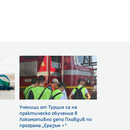
am
Ученици от Турция са на
и
практическо обучение в
Локомотивно депо Пловдив по
програма „Еразъм +“