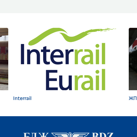
Interrail
ЖП