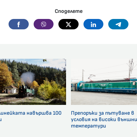
Споделете
Facebook
Viber
Twitter
Linkedin
Telegr
линейката навършва 100
Препоръки за пътуване в
и
условия на високи външн
температури