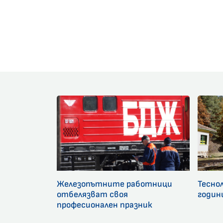
Железопътните работници
Тесно
отбелязват своя
годин
професионален празник