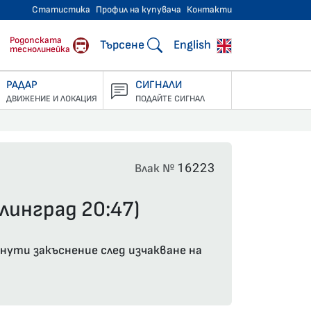
Статистика
Профил на купувача
Контакти
тнически превози
Родопската
Търсене
English
теснолинейка
РАДАР
СИГНАЛИ
ДВИЖЕНИЕ И ЛОКАЦИЯ
ПОДАЙТЕ СИГНАЛ
16223
Влак №
линград 20:47)
инути закъснение след изчакване на