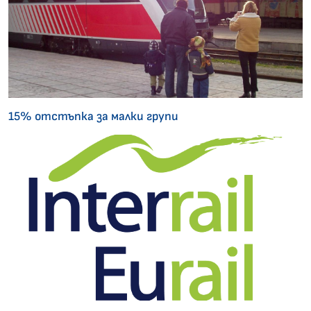
15% отстъпка за малки групи