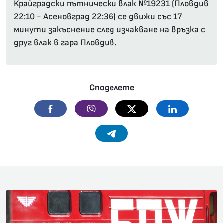
Крайградски пътнически влак №19231 (Пловдив
22:10 - Асеновград 22:36) се движи със 17
минути закъснение след изчакване на връзка с
друг влак в гара Пловдив.
Споделете
Facebook
Viber
Twitter
Linkedin
Telegram