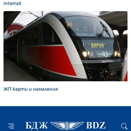
Interrail
ЖП карти и намаления