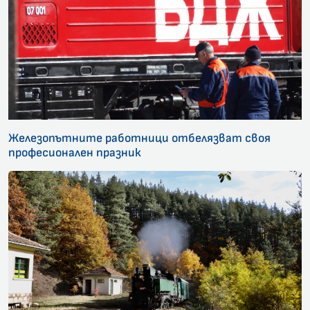
Железопътните работници отбелязват своя
професионален празник