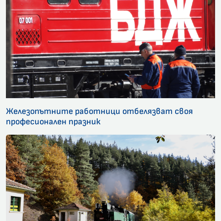
Железопътните работници отбелязват своя
професионален празник