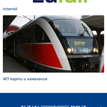
Interrail
ЖП карти и намаления