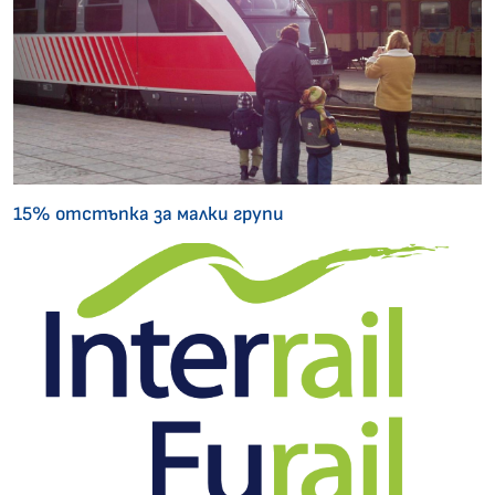
15% отстъпка за малки групи