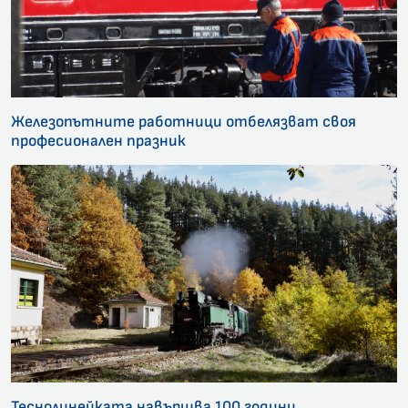
Железопътните работници отбелязват своя
професионален празник
Теснолинейката навършва 100 години