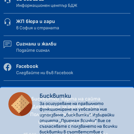
Информационен център БДЖ
ЖП бюра и гари
в София и страната
Сигнали и жалби
Подайте сигнал
Facebook
Следвайте ни във Facebook
Бисквитки
Бисквитки
Карта на сайта
За осигуряване на правилното
Декларация за достъпност
функциониране на уебсайта ние
Политика за поверителност
използваме „бисквитки“. Избирайки
опцията „Приемам всички“ Вие се
Сигнали по ЗЗЛПСПОИН
съгласявате с ползването на всички
бисквитки в съответствие с