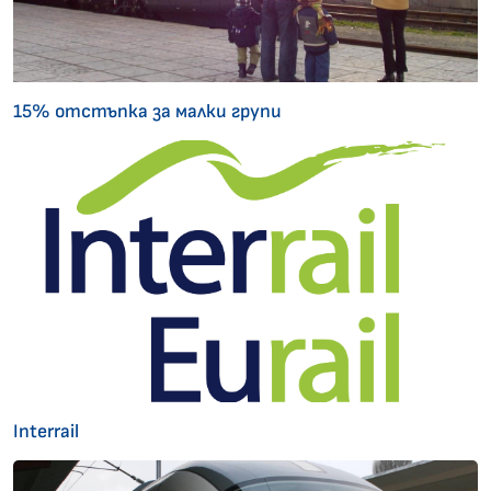
15% отстъпка за малки групи
Interrail