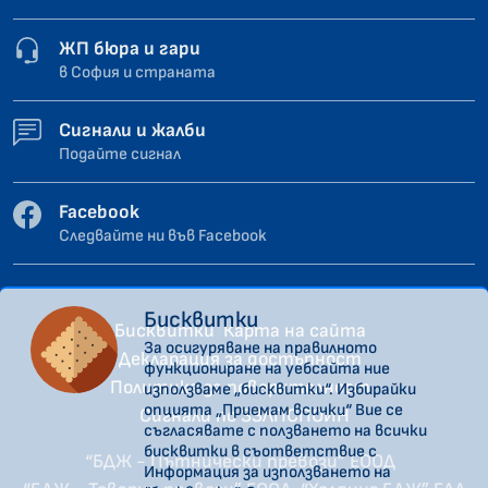
ЖП бюра и гари
в София и страната
Сигнали и жалби
Подайте сигнал
Facebook
Следвайте ни във Facebook
Бисквитки
Бисквитки
Карта на сайта
За осигуряване на правилното
Декларация за достъпност
функциониране на уебсайта ние
Политика за поверителност
използваме „бисквитки“. Избирайки
опцията „Приемам всички“ Вие се
Сигнали по ЗЗЛПСПОИН
съгласявате с ползването на всички
бисквитки в съответствие с
“БДЖ - Пътнически превози” ЕООД
Информация за използването на