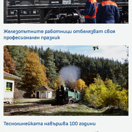
Железопътните работници отбелязват своя
професионален празник
Теснолинейката навършва 100 години