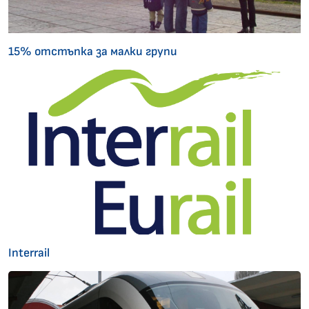
15% отстъпка за малки групи
Interrail