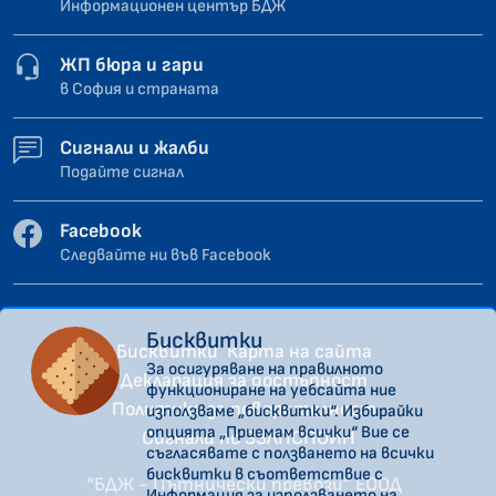
Информационен център БДЖ
ЖП бюра и гари
в София и страната
Сигнали и жалби
Подайте сигнал
Facebook
Следвайте ни във Facebook
Бисквитки
Бисквитки
Карта на сайта
За осигуряване на правилното
Декларация за достъпност
функциониране на уебсайта ние
Политика за поверителност
използваме „бисквитки“. Избирайки
опцията „Приемам всички“ Вие се
Сигнали по ЗЗЛПСПОИН
съгласявате с ползването на всички
бисквитки в съответствие с
“БДЖ - Пътнически превози” ЕООД
Информация за използването на