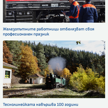
Железопътните работници отбелязват своя
професионален празник
Теснолинейката навършва 100 години