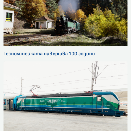
Теснолинейката навършва 100 години