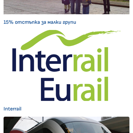
15% отстъпка за малки групи
Interrail