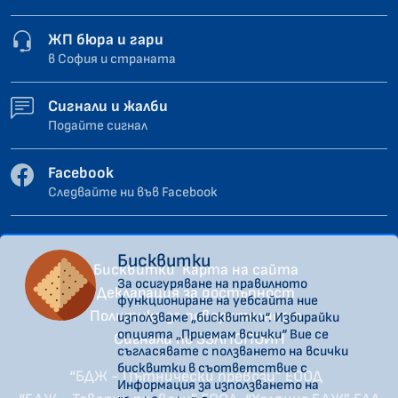
ЖП бюра и гари
в София и страната
Сигнали и жалби
Подайте сигнал
Facebook
Следвайте ни във Facebook
Бисквитки
Бисквитки
Карта на сайта
За осигуряване на правилното
Декларация за достъпност
функциониране на уебсайта ние
Политика за поверителност
използваме „бисквитки“. Избирайки
опцията „Приемам всички“ Вие се
Сигнали по ЗЗЛПСПОИН
съгласявате с ползването на всички
бисквитки в съответствие с
“БДЖ - Пътнически превози” ЕООД
Информация за използването на