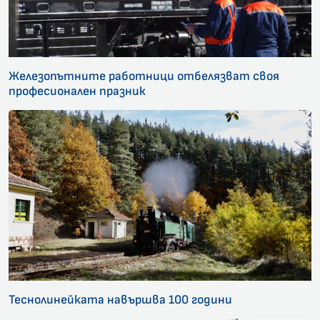
Железопътните работници отбелязват своя
професионален празник
Теснолинейката навършва 100 години