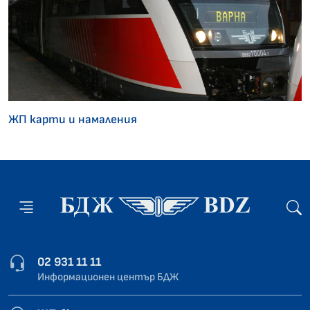
ЖП карти и намаления
02 931 11 11
Информационен център БДЖ