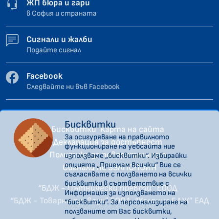
ЖП бюра и гари
в София и страната
Сигнали и жалби
Подайте сигнал
Facebook
Следвайте ни във Facebook
Бисквитки
Бисквитки
Карта на сайта
За осигуряване на правилното
Декларация за достъпност
функциониране на уебсайта ние
Политика за поверителност
използваме „бисквитки“. Избирайки
опцията „Приемам всички“ Вие се
Сигнали по ЗЗЛПСПОИН
съгласявате с ползването на всички
бисквитки в съответствие с
“БДЖ - Пътнически превози” ЕООД
Информация за използването на
“БДЖ - Товарни превози” ЕООД
“Холдинг БДЖ” ЕАД
“бисквитки”. За персонализиране на
ползваните от Вас бисквитки,