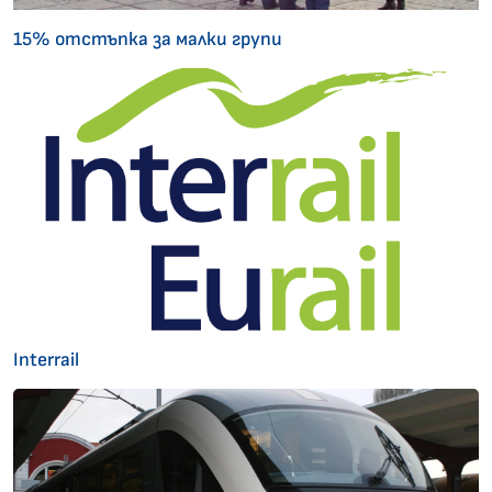
15% отстъпка за малки групи
Interrail