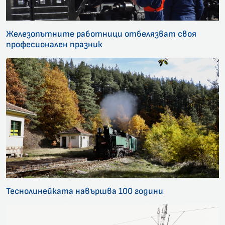
Железопътните работници отбелязват своя
професионален празник
Теснолинейката навършва 100 години