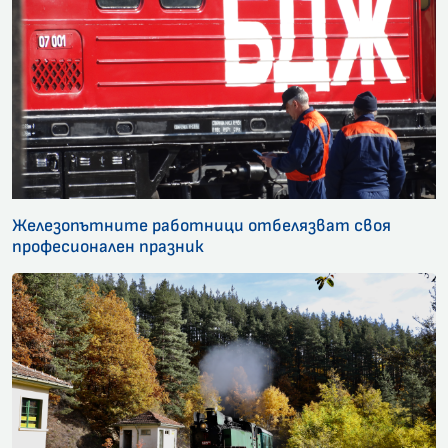
Железопътните работници отбелязват своя
професионален празник