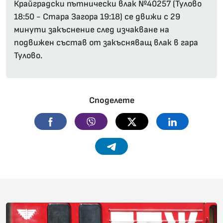
Крайградски пътнически влак №40257 (Тулово
18:50 - Стара Загора 19:18) се движи с 29
минути закъснение след изчакване на
подвижен състав от закъсняващ влак в гара
Тулово.
Споделете
Facebook
Viber
Twitter
Linkedin
Telegram