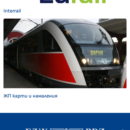
Interrail
ЖП карти и намаления