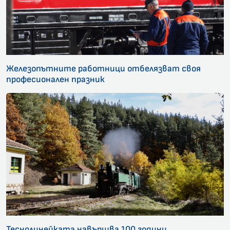
Железопътните работници отбелязват своя
професионален празник
Теснолинейката навършва 100 години