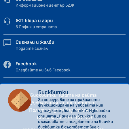
Информационен център БДЖ
ЖП бюра и гари
в София и страната
Сигнали и жалби
Подайте сигнал
Facebook
Следвайте ни във Facebook
Бисквитки
Бисквитки
Карта на сайта
За осигуряване на правилното
Декларация за достъпност
функциониране на уебсайта ние
Политика за поверителност
използваме „бисквитки“. Избирайки
опцията „Приемам всички“ Вие се
Сигнали по ЗЗЛПСПОИН
съгласявате с ползването на всички
бисквитки в съответствие с