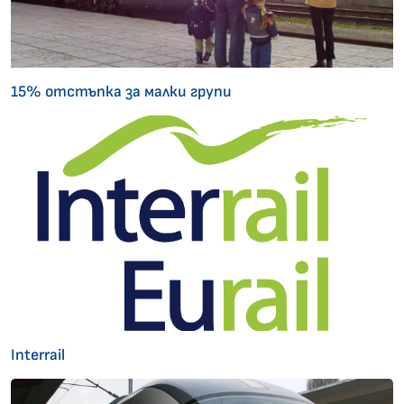
15% отстъпка за малки групи
Interrail